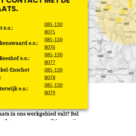
CT CONTACT MET DE
ATS.
085-130
t e.o.:
8075
085-130
kenswaard e.o.:
8076
085-130
Reeshof e.o.:
8077
kel-Enschot
085-130
:
8078
085-130
terwijk e.o.:
8079
aats in ons werkgebied valt? Bel
,
of stuur ons een
mailtje
en wij
 u op.