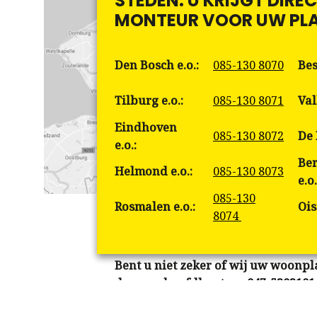
STEDEN. U KRIJGT DIRE
MONTEUR VOOR UW PLA
Den Bosch e.o.:
085-130 8070
Bes
Tilburg e.o.:
085-130 8071
Val
Eindhoven
085-130 8072
De 
e.o.:
Ber
Helmond e.o.:
085-130 8073
e.o.
085-130
Rosmalen e.o.:
Ois
8074
Bent u niet zeker of wij uw woonpl
dan ons hoofdkantoor
047-5202101
nemen zo snel mogelijk contact met