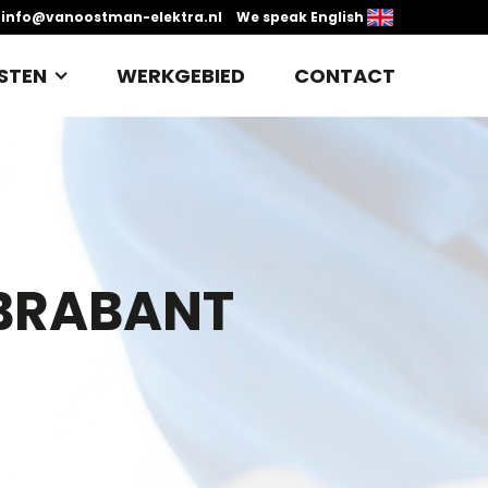
info@vanoostman-elektra.nl
We speak English
STEN
WERKGEBIED
CONTACT
-BRABANT