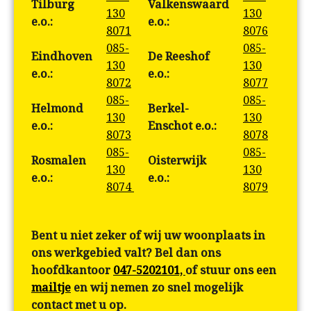
Tilburg
Valkenswaard
130
130
e.o.:
e.o.:
8071
8076
085-
085-
Eindhoven
De Reeshof
130
130
e.o.:
e.o.:
8072
8077
085-
085-
Helmond
Berkel-
130
130
e.o.:
Enschot e.o.:
8073
8078
085-
085-
Rosmalen
Oisterwijk
130
130
e.o.:
e.o.:
8074
8079
Bent u niet zeker of wij uw woonplaats in
ons werkgebied valt? Bel dan ons
hoofdkantoor
047-5202101,
of stuur ons een
mailtje
en wij nemen zo snel mogelijk
contact met u op.