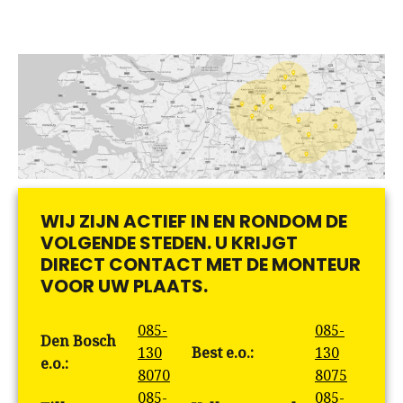
WIJ ZIJN ACTIEF IN EN RONDOM DE
VOLGENDE STEDEN. U KRIJGT
DIRECT CONTACT MET DE MONTEUR
VOOR UW PLAATS.
085-
085-
Den Bosch
130
Best e.o.:
130
e.o.:
8070
8075
085-
085-